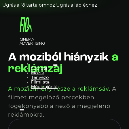
Ugrás a fő tartalomhoz
Ugrás a lábléchez
CINEMA
ADVERTISING
A moziból hiányzik
a
reklámzaj
Főoldal
Mozik
Tervező
Filmlista
Médiaajánló
A moziélmény része a reklámsáv.
A
filmet megelőző percekben
fogékonyabb a néző a megjelenő
reklámokra.