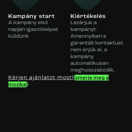
Kampány start
Kiértékelés
A kampány első
Lezárjuk a
napján igazolóképet
kampányt.
küldünk
Amennyiben a
garantált kontaktust
nem érjük el, a
kampány
automatikusan
meghosszabodik.
Kérjen ajánlatot most!
Ismerje meg a
mozikat