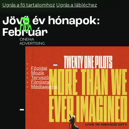
Ugrás a fő tartalomhoz
Ugrás a lábléchez
Jövő év hónapok:
Február
CINEMA
ADVERTISING
Főoldal
Mozik
Tervező
Filmlista
Médiaajánló