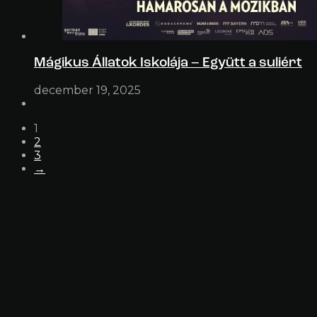
Mágikus Állatok Iskolája – Együtt a suliért
december 19, 2025
1
2
3
→