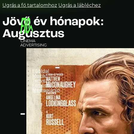
Ugrás a fő tartalomhoz
Ugrás a lábléchez
Jövő év hónapok:
Augusztus
CINEMA
ADVERTISING
Főoldal
Mozik
Tervező
Filmlista
Médiaajánló