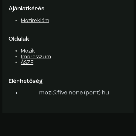
Ajánlatkérés
Mozireklám
Oldalak
Mozik
Impresszum
ÁSZF
Elérhetőség
mozi@fiveinone (pont) hu