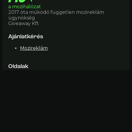
a mozihálózat
2017 óta működő független mozireklám
ügynökség
Giveaway Kft
Ajánlatkérés
Mozireklám
Oldalak
Mozik
Impresszum
ÁSZF
Elérhetőség
mozi@fiveinone (pont) hu