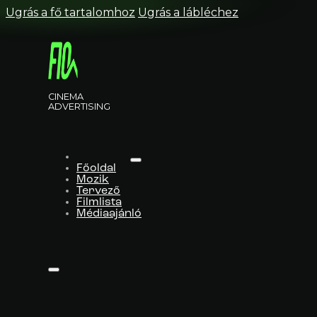
Ugrás a fő tartalomhoz
Ugrás a lábléchez
CINEMA
ADVERTISING
Főoldal
Mozik
Tervező
Filmlista
Médiaajánló