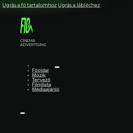
Ugrás a fő tartalomhoz
Ugrás a lábléchez
CINEMA
ADVERTISING
Főoldal
Mozik
Tervező
Filmlista
Médiaajánló