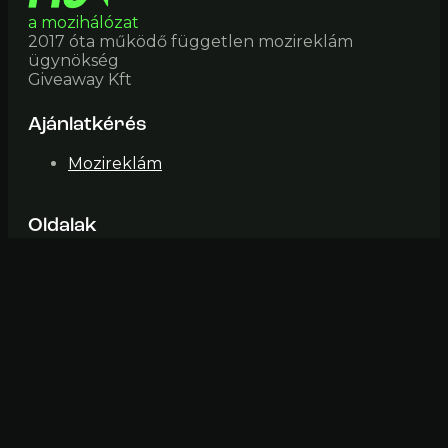
a mozihálózat
2017 óta működő független mozireklám
ügynökség
Giveaway Kft
Ajánlatkérés
Mozireklám
Oldalak
Mozik
Impresszum
ÁSZF
Elérhetőség
mozi@fiveinone (pont) hu