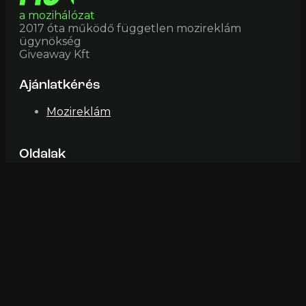
a mozihálózat
2017 óta működő független mozireklám
ügynökség
Giveaway Kft
Ajánlatkérés
Mozireklám
Oldalak
Mozik
Impresszum
ÁSZF
Elérhetőség
mozi@fiveinone (pont) hu