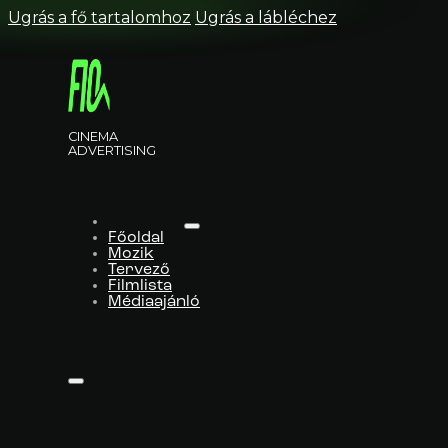
Ugrás a fő tartalomhoz
Ugrás a lábléchez
CINEMA
ADVERTISING
Főoldal
Mozik
Tervező
Filmlista
Médiaajánló