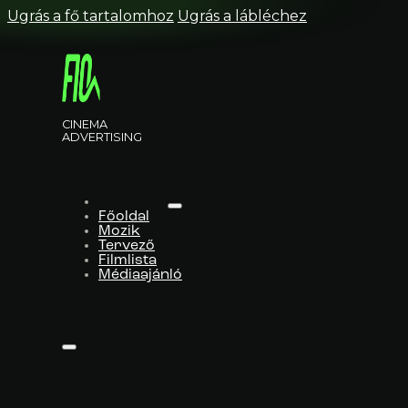
Ugrás a fő tartalomhoz
Ugrás a lábléchez
CINEMA
ADVERTISING
Főoldal
Mozik
Tervező
Filmlista
Médiaajánló