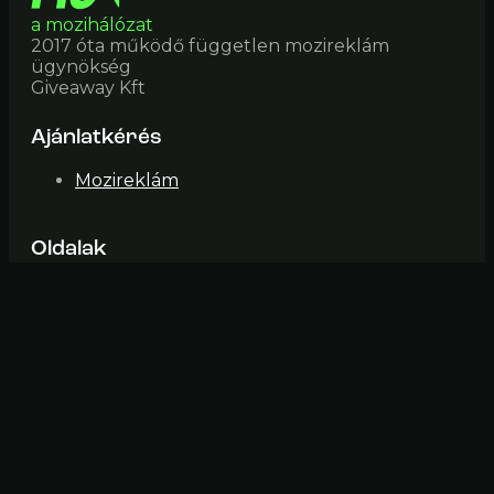
a mozihálózat
2017 óta működő független mozireklám
ügynökség
Giveaway Kft
Ajánlatkérés
Mozireklám
Oldalak
Mozik
Impresszum
ÁSZF
Elérhetőség
mozi@fiveinone (pont) hu