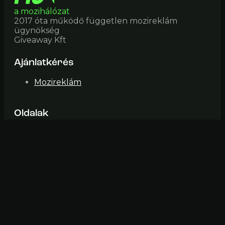
a mozihálózat
2017 óta működő független mozireklám
ügynökség
Giveaway Kft
Ajánlatkérés
Mozireklám
Oldalak
Mozik
Impresszum
ÁSZF
Elérhetőség
mozi@fiveinone (pont) hu