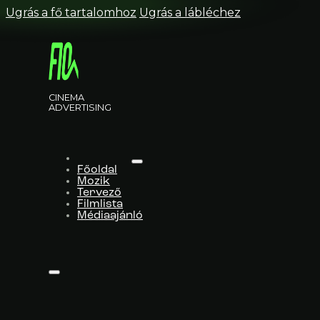
Ugrás a fő tartalomhoz
Ugrás a lábléchez
CINEMA
ADVERTISING
Főoldal
Mozik
Tervező
Filmlista
Médiaajánló