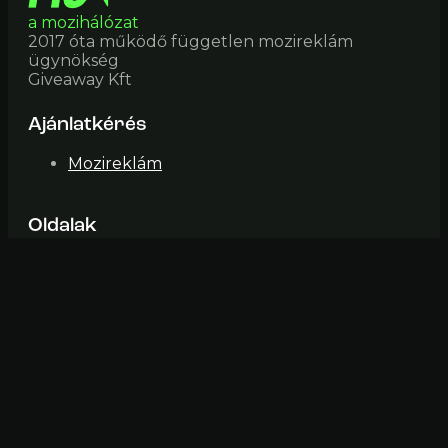
a mozihálózat
2017 óta működő független mozireklám
ügynökség
Giveaway Kft
Ajánlatkérés
Mozireklám
Oldalak
Mozik
Impresszum
ÁSZF
Elérhetőség
mozi@fiveinone (pont) hu