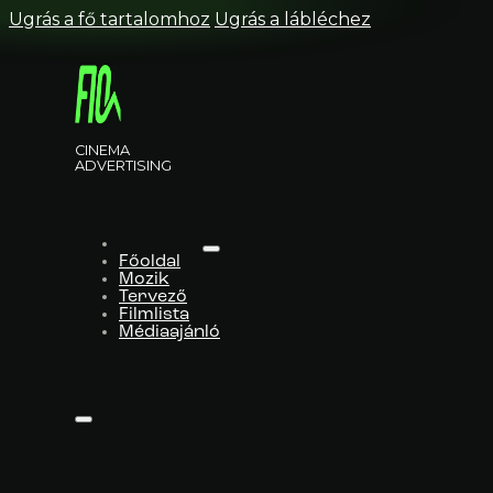
Ugrás a fő tartalomhoz
Ugrás a lábléchez
CINEMA
ADVERTISING
Főoldal
Mozik
Tervező
Filmlista
Médiaajánló