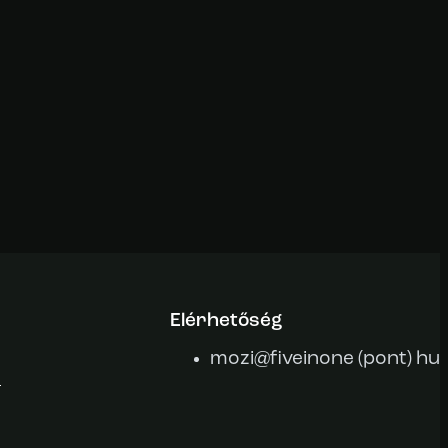
Elérhetőség
mozi@fiveinone (pont) hu
m