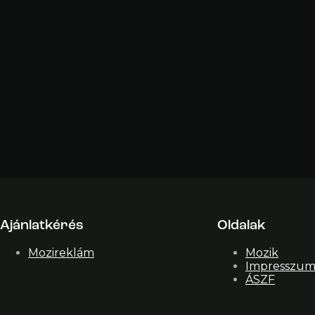
Ajánlatkérés
Oldalak
Mozireklám
Mozik
Impresszu
ÁSZF