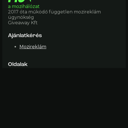
a mozihálózat
2017 óta működő független mozireklám
ügynökség
Giveaway Kft
Ajánlatkérés
Mozireklám
Oldalak
Mozik
Impresszum
ÁSZF
Elérhetőség
mozi@fiveinone (pont) hu