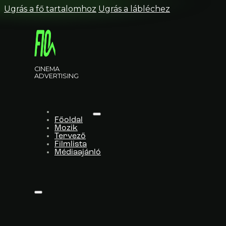
Ugrás a fő tartalomhoz
Ugrás a lábléchez
CINEMA
ADVERTISING
Főoldal
Mozik
Tervező
Filmlista
Médiaajánló