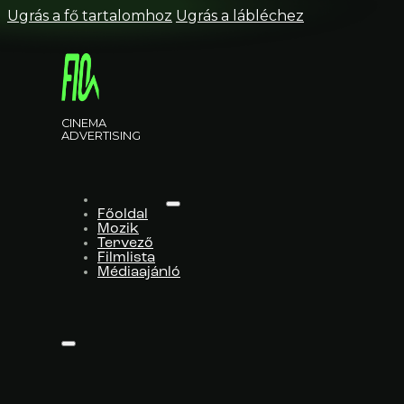
Ugrás a fő tartalomhoz
Ugrás a lábléchez
CINEMA
ADVERTISING
Főoldal
Mozik
Tervező
Filmlista
Médiaajánló