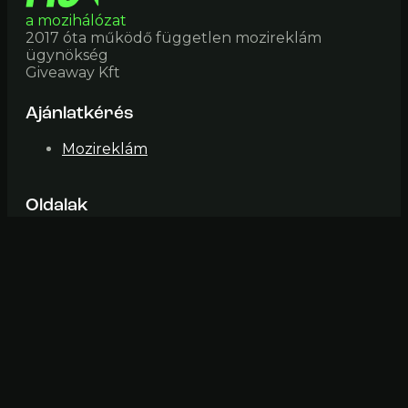
a mozihálózat
2017 óta működő független mozireklám
ügynökség
Giveaway Kft
Ajánlatkérés
Mozireklám
Oldalak
Mozik
Impresszum
ÁSZF
Elérhetőség
mozi@fiveinone (pont) hu