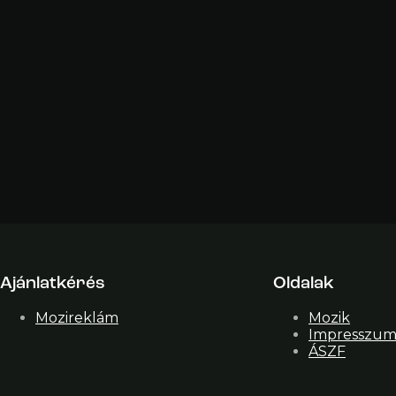
Ajánlatkérés
Oldalak
Mozireklám
Mozik
Impresszu
ÁSZF