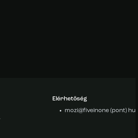
Elérhetőség
mozi@fiveinone (pont) hu
m