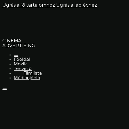
Ugrás a fő tartalomhoz
Ugrás a lábléchez
CINEMA
ADVERTISING
Főoldal
Mozik
Tervező
Filmlista
Médiaajánló