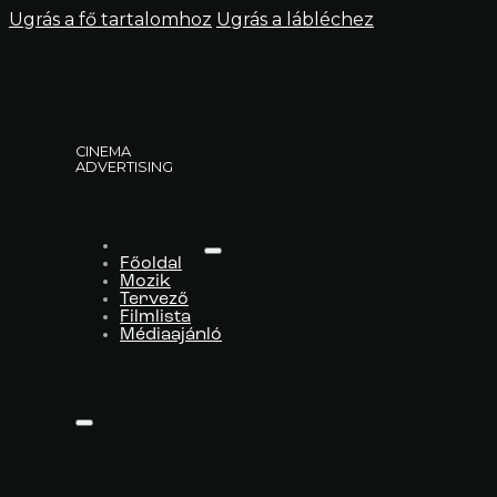
Ugrás a fő tartalomhoz
Ugrás a lábléchez
CINEMA
ADVERTISING
Főoldal
Mozik
Tervező
Filmlista
Médiaajánló