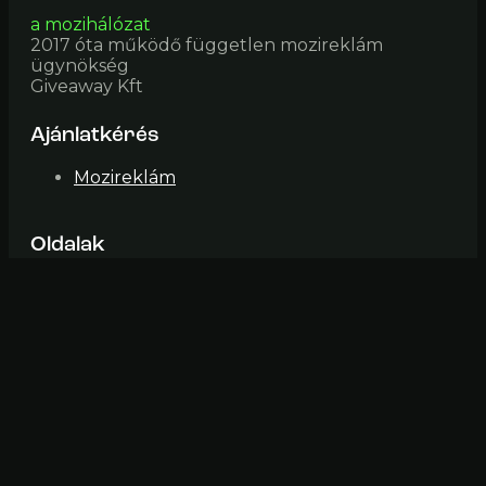
a mozihálózat
2017 óta működő független mozireklám
ügynökség
Giveaway Kft
Ajánlatkérés
Mozireklám
Oldalak
Mozik
Impresszum
ÁSZF
Elérhetőség
mozi@fiveinone (pont) hu