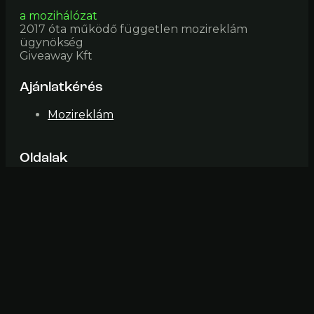
a mozihálózat
2017 óta működő független mozireklám
ügynökség
Giveaway Kft
Ajánlatkérés
Mozireklám
Oldalak
Mozik
Impresszum
ÁSZF
Elérhetőség
mozi@fiveinone (pont) hu