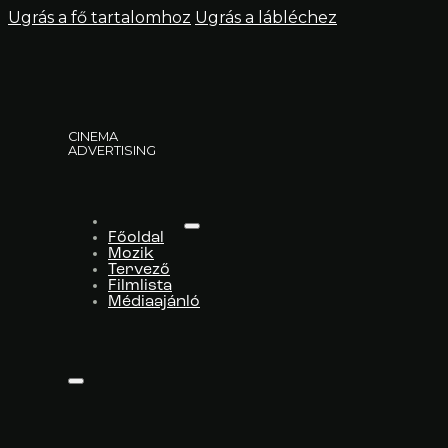
Ugrás a fő tartalomhoz
Ugrás a lábléchez
CINEMA
ADVERTISING
Főoldal
Mozik
Tervező
Filmlista
Médiaajánló