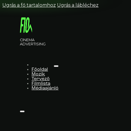
Ugrás a fő tartalomhoz
Ugrás a lábléchez
CINEMA
ADVERTISING
Főoldal
Mozik
Tervező
Filmlista
Médiaajánló