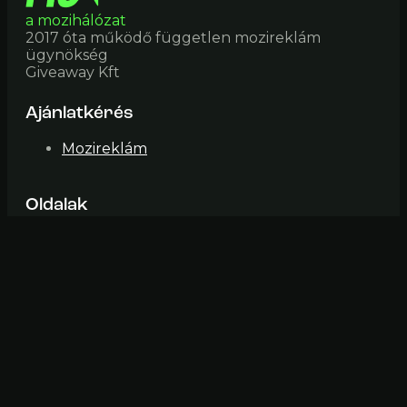
a mozihálózat
2017 óta működő független mozireklám
ügynökség
Giveaway Kft
Ajánlatkérés
Mozireklám
Oldalak
Mozik
Impresszum
ÁSZF
Elérhetőség
mozi@fiveinone (pont) hu